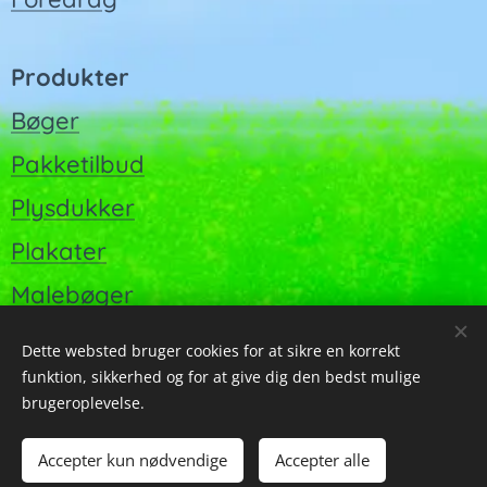
Produkter
Bøger
Pakketilbud
Plysdukker
Plakater
Malebøger
Dette websted bruger cookies for at sikre en korrekt
funktion, sikkerhed og for at give dig den bedst mulige
Cookies
brugeroplevelse.
Tilføj til kurven
Accepter kun nødvendige
Accepter alle