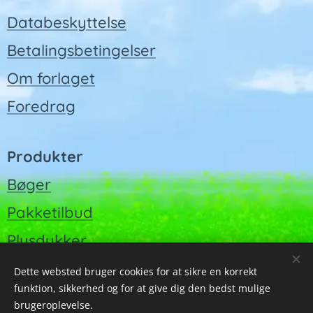
Databeskyttelse
Betalingsbetingelser
Om forlaget
Foredrag
Produkter
Bøger
Pakketilbud
Plysdukker
Plakater
Dette websted bruger cookies for at sikre en korrekt
funktion, sikkerhed og for at give dig den bedst mulige
Malebøger
brugeroplevelse.