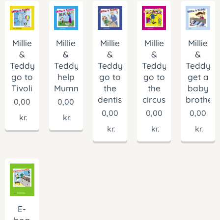
Millie
Millie
Millie
Millie
Millie
&
&
&
&
&
Teddy
Teddy
Teddy
Teddy
Teddy
go to
help
go to
go to
get a
Tivoli
Mummy
the
the
baby
dentist
circus
brother
0,00
0,00
0,00
0,00
0,00
kr.
kr.
kr.
kr.
kr.
E-