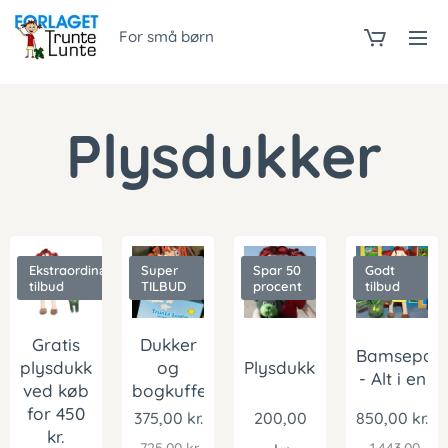
For små børn
Plysdukker
Ekstraordinært
Super
Spar 50
Godt
tilbud
TILBUD
procent
tilbud
Gratis
Dukker
Bamsepak
plysdukkesæt
og
Plysdukker
- Alt i en
ved køb
bogkuffert
for 450
375,00
kr.
200,00
850,00
kr.
kr.