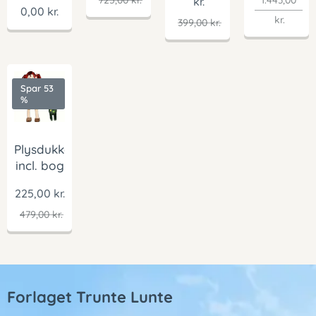
725,00
kr.
1.443,00
kr.
0,00
kr.
kr.
399,00
kr.
Spar 53
%
Plysdukker
incl. bog
225,00
kr.
479,00
kr.
Forlaget Trunte Lunte