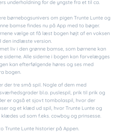
s underholdning for de yngste fra et til ca.
re børnebogsunivers om pigen Trunte Lunte og
nne bamse findes nu på App med to bøger.
rnene vælge at få læst bogen højt af en voksen
til den indlæste version.
met liv i den grønne bamse, som børnene kan
le siderne. Alle siderne i bogen kan farvelægges
en kan efterfølgende høres og ses med
ra bogen.
er der tre små spil. Nogle af dem med
 sværhedsgrader bl.a. puslespil, prik til prik og
Der er også et sjovt tombolaspil, hvor der
ser og et klæd ud spil, hvor Trunte Lunte og
klædes ud som f.eks. cowboy og prinsesse.
to Trunte Lunte historier på Appen.