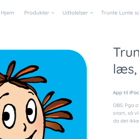
Hjem
Produkter
Udtalelser
Trunte Lunte 
Trun
læs,
App til IPa
OBS: Pga a
snart, så v
da det ikke