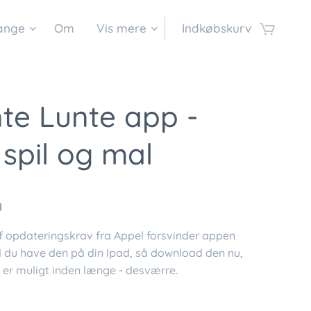
sange
Om
Vis mere
Indkøbskurv
te Lunte app -
 spil og mal
d
f opdateringskrav fra Appel forsvinder appen
il du have den på din Ipad, så download den nu,
 er muligt inden længe - desværre.