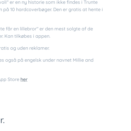
voli" er en ny historie som ikke findes i Trunte
n på 10 hardcoverbøger. Den er gratis at hente i
te får en lillebror" er den mest solgte af de
r. Kan tilkøbes i appen.
ratis og uden reklamer.
es også på engelsk under navnet Millie and
 App Store
her
r.