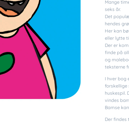
Mange timer
seks år.
Det populæ
hendes grø
Her kan bø
eller lytte 
Der er kom
finde på al
og malebog
teksterne f
I hver bog 
forskellige
huskespil. 
vindes bam
Bamse kan 
Der findes 