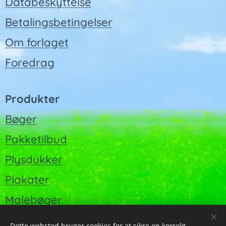
Databeskyttelse
Betalingsbetingelser
Om forlaget
Foredrag
Produkter
Bøger
Pakketilbud
Plysdukker
Plakater
Malebøger
Dette websted bruger cookies for at sikre en korrekt