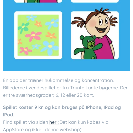
En app der træner hukommelse og koncentration.
Billederne i vendespillet er fra Trunte Lunte bøgerne. Der
er tre sværhedsgrader; 6, 12 eller 20 kort.
Spillet koster 9 kr. og kan bruges på IPhone, IPad og
IPod.
Find spillet via siden
her
(Det kan kun købes via
AppStore og ikke i denne webshop)